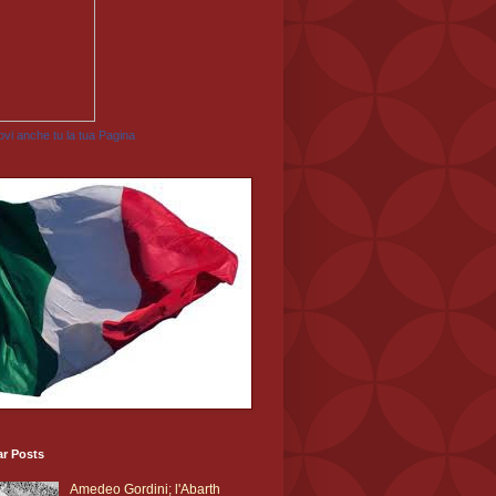
vi anche tu la tua Pagina
ar Posts
Amedeo Gordini; l'Abarth