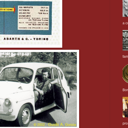
a c
fam
Bor
pro