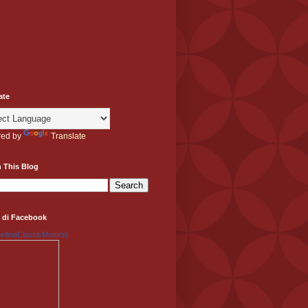
ate
ed by
Translate
 This Blog
 di Facebook
llinaClassicMotors)