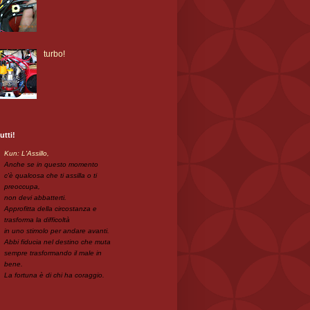
turbo!
utti!
Kun: L'Assillo,
Anche se in questo momento
c'è qualcosa che ti assilla o ti
preoccupa,
non devi abbatterti.
Approfitta della circostanza e
trasforma la difficoltà
in uno stimolo per andare avanti.
Abbi fiducia nel destino che muta
sempre trasformando il male in
bene.
La fortuna è di chi ha coraggio.