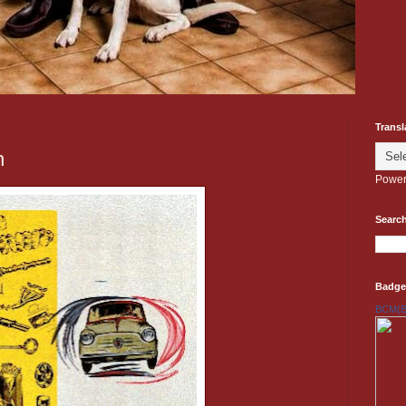
Transl
h
Power
Search
Badge
BCM(Be