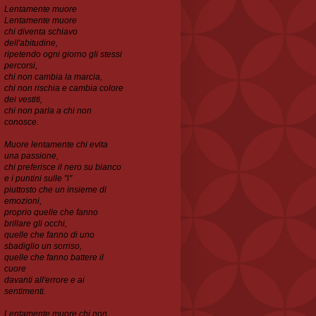
Lentamente muore
Lentamente muore
chi diventa schiavo
dell'abitudine,
ripetendo ogni
giorno gli stessi
percorsi,
chi non cambia la marcia,
chi non rischia e cambia colore
dei vestiti,
chi non parla a chi non
conosce.
Muore lentamente chi evita
una passione,
chi preferisce il nero su bianco
e i puntini sulle "i"
piuttosto che un insieme di
emozioni,
proprio quelle che fanno
brillare gli occhi,
quelle che
fanno di uno
sbadiglio un sorriso,
quelle che fanno battere il
cuore
davanti all'errore e ai
sentimenti.
Lentamente muore chi non