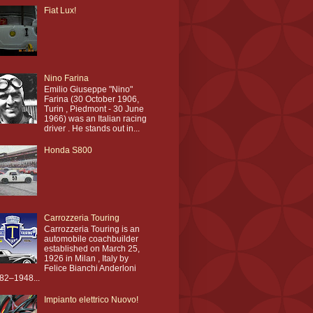
Fiat Lux!
Nino Farina
Emilio Giuseppe "Nino"
Farina (30 October 1906,
Turin , Piedmont - 30 June
1966) was an Italian racing
driver . He stands out in...
Honda S800
Carrozzeria Touring
Carrozzeria Touring is an
automobile coachbuilder
established on March 25,
1926 in Milan , Italy by
Felice Bianchi Anderloni
82–1948...
Impianto elettrico Nuovo!