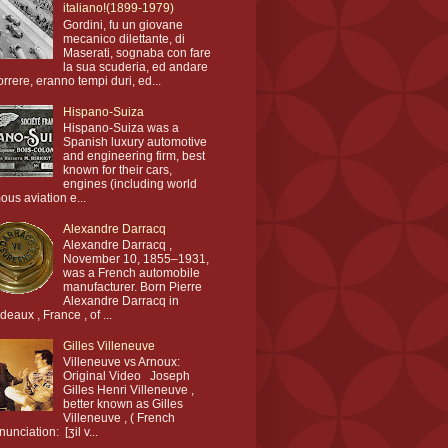
italiano!(1899-1979)
Gordini, fu un giovane
mecanico dilettante, di
Maserati, sognaba con fare
la sua scuderia, ed andare
orrere, eranno tempi duri, ed...
Hispano-Suiza
Hispano-Suiza was a
Spanish luxury automotive
and engineering firm, best
known for their cars,
engines (including world
ous aviation e...
Alexandre Darracq
Alexandre Darracq ,
November 10, 1855–1931,
was a French automobile
manufacturer. Born Pierre
Alexandre Darracq in
deaux , France , of ...
Gilles Villeneuve
Villeneuve vs Arnoux:
Original Video Joseph
Gilles Henri Villeneuve ,
better known as Gilles
Villeneuve , ( French
nunciation: [ʒil v...