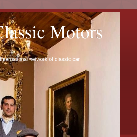
Classic Motors
international network of classic car