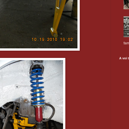
fam
A voi t