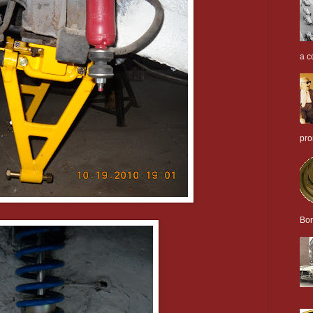
a c
pro
Bor