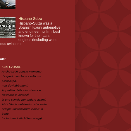
Hispano-Suiza
Hispano-Suiza was a
Spanish luxury automotive
and engineering firm, best
known for their cars,
engines (including world
ous aviation e...
utti!
Kun: L'Assillo,
Anche se in questo momento
c'è qualcosa che ti assilla o ti
preoccupa,
non devi abbatterti.
Approfitta della circostanza e
trasforma la difficoltà
in uno stimolo per andare avanti.
Abbi fiducia nel destino che muta
sempre trasformando il male in
bene.
La fortuna è di chi ha coraggio.