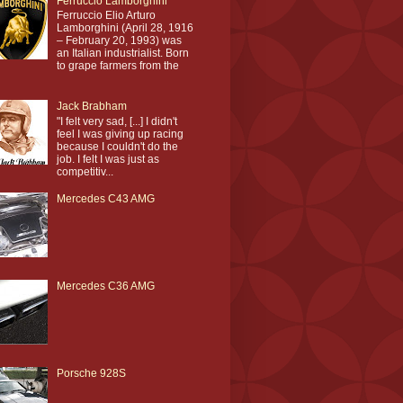
Ferruccio Lamborghini
Ferruccio Elio Arturo
Lamborghini (April 28, 1916
– February 20, 1993) was
an Italian industrialist. Born
to grape farmers from the
Jack Brabham
"I felt very sad, [...] I didn't
feel I was giving up racing
because I couldn't do the
job. I felt I was just as
competitiv...
Mercedes C43 AMG
Mercedes C36 AMG
Porsche 928S