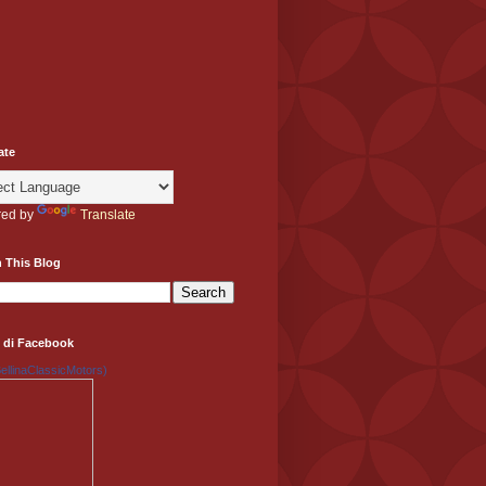
ate
ed by
Translate
 This Blog
 di Facebook
llinaClassicMotors)