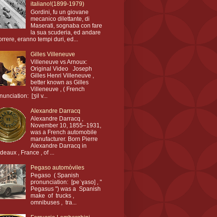
italiano!(1899-1979)
Gordini, fu un giovane
mecanico dilettante, di
Maserati, sognaba con fare
la sua scuderia, ed andare
orrere, eranno tempi duri, ed...
Gilles Villeneuve
Villeneuve vs Arnoux:
Original Video Joseph
Gilles Henri Villeneuve ,
better known as Gilles
Villeneuve , ( French
nunciation: [ʒil v...
Alexandre Darracq
Alexandre Darracq ,
November 10, 1855–1931,
was a French automobile
manufacturer. Born Pierre
Alexandre Darracq in
deaux , France , of ...
Pegaso automòviles
Pegaso ( Spanish
pronunciation: [peˈɣaso] , "
Pegasus ") was a Spanish
make of trucks ,
omnibuses , tra...