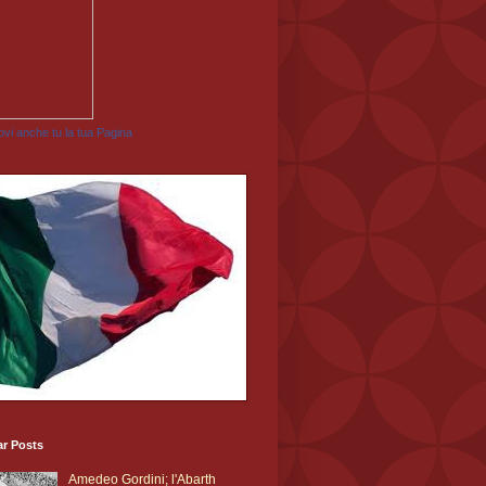
vi anche tu la tua Pagina
ar Posts
Amedeo Gordini; l'Abarth