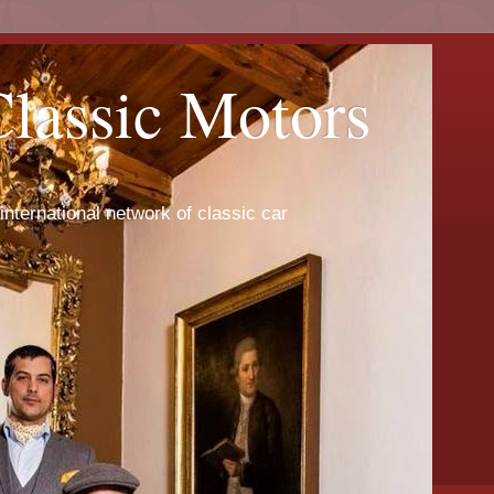
Classic Motors
international network of classic car