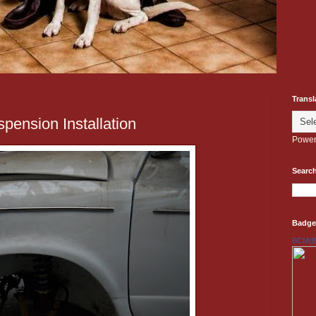
Transl
pension Installation
Power
Search
Badge
BCM(Be