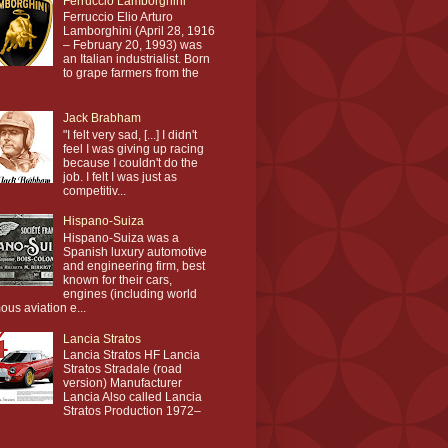
Ferruccio Lamborghini
Ferruccio Elio Arturo
Lamborghini (April 28, 1916
– February 20, 1993) was
an Italian industrialist. Born
to grape farmers from the
Jack Brabham
"I felt very sad, [...] I didn't
feel I was giving up racing
because I couldn't do the
job. I felt I was just as
competitiv...
Hispano-Suiza
Hispano-Suiza was a
Spanish luxury automotive
and engineering firm, best
known for their cars,
engines (including world
ous aviation e...
Lancia Stratos
Lancia Stratos HF Lancia
Stratos Stradale (road
version) Manufacturer
Lancia Also called Lancia
Stratos Production 1972–