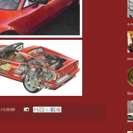
a c
pro
Bor
a
5:39 AM