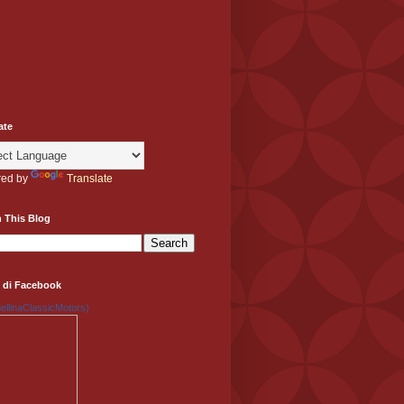
ate
ed by
Translate
 This Blog
 di Facebook
llinaClassicMotors)