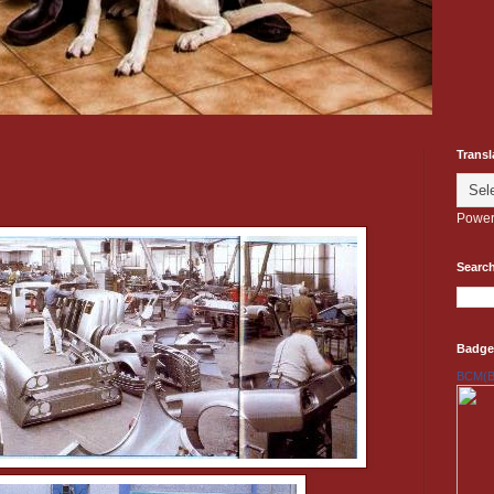
Transl
Power
Search
Badge
BCM(Be