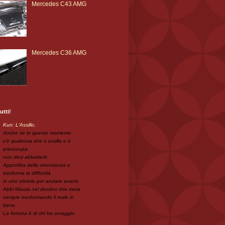
Mercedes C43 AMG
Mercedes C36 AMG
utti!
Kun: L'Assillo,
Anche se in questo momento
c'è qualcosa che ti assilla o ti
preoccupa,
non devi abbatterti.
Approfitta della circostanza e
trasforma la difficoltà
in uno stimolo per andare avanti.
Abbi fiducia nel destino che muta
sempre trasformando il male in
bene.
La fortuna è di chi ha coraggio.