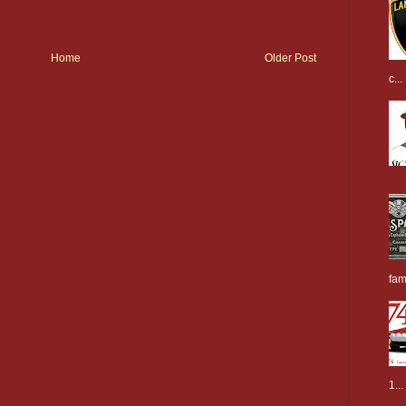
Home
Older Post
c...
fam
1...