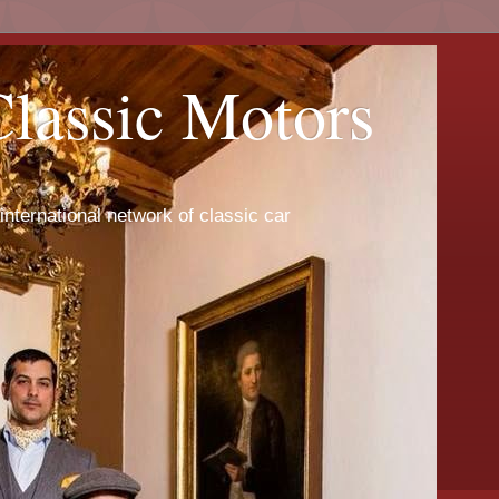
Classic Motors
international network of classic car