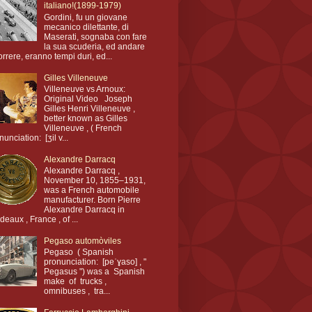
italiano!(1899-1979)
Gordini, fu un giovane
mecanico dilettante, di
Maserati, sognaba con fare
la sua scuderia, ed andare
orrere, eranno tempi duri, ed...
Gilles Villeneuve
Villeneuve vs Arnoux:
Original Video Joseph
Gilles Henri Villeneuve ,
better known as Gilles
Villeneuve , ( French
nunciation: [ʒil v...
Alexandre Darracq
Alexandre Darracq ,
November 10, 1855–1931,
was a French automobile
manufacturer. Born Pierre
Alexandre Darracq in
deaux , France , of ...
Pegaso automòviles
Pegaso ( Spanish
pronunciation: [peˈɣaso] , "
Pegasus ") was a Spanish
make of trucks ,
omnibuses , tra...