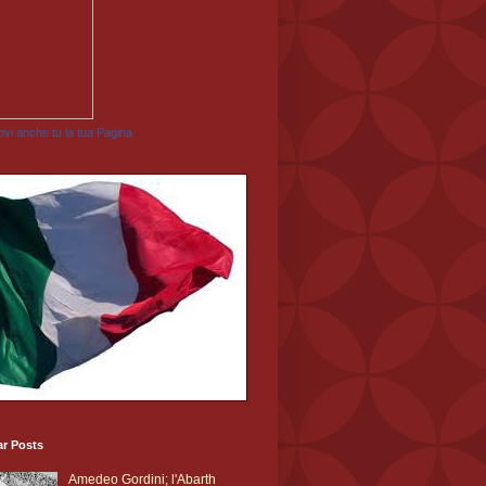
vi anche tu la tua Pagina
ar Posts
Amedeo Gordini; l'Abarth