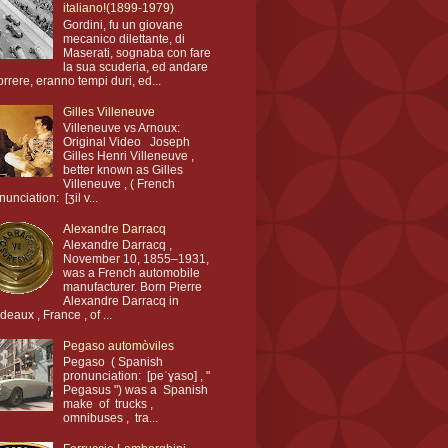
italiano!(1899-1979)
Gordini, fu un giovane
mecanico dilettante, di
Maserati, sognaba con fare
la sua scuderia, ed andare
orrere, eranno tempi duri, ed...
Gilles Villeneuve
Villeneuve vs Arnoux:
Original Video Joseph
Gilles Henri Villeneuve ,
better known as Gilles
Villeneuve , ( French
nunciation: [ʒil v...
Alexandre Darracq
Alexandre Darracq ,
November 10, 1855–1931,
was a French automobile
manufacturer. Born Pierre
Alexandre Darracq in
deaux , France , of ...
Pegaso automòviles
Pegaso ( Spanish
pronunciation: [peˈɣaso] , "
Pegasus ") was a Spanish
make of trucks ,
omnibuses , tra...