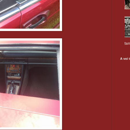
fam
A voi t