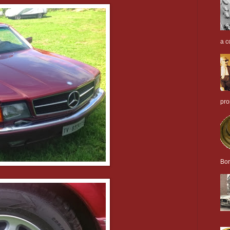
a c
pro
Bor