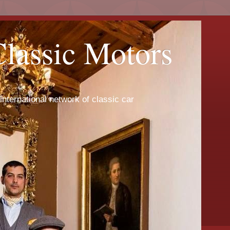
Classic Motors
international network of classic car