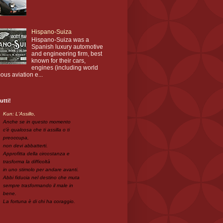
Hispano-Suiza
Hispano-Suiza was a
Spanish luxury automotive
and engineering firm, best
known for their cars,
engines (including world
ous aviation e...
utti!
Kun: L'Assillo,
Anche se in questo momento
c'è qualcosa che ti assilla o ti
preoccupa,
non devi abbatterti.
Approfitta della circostanza e
trasforma la difficoltà
in uno stimolo per andare avanti.
Abbi fiducia nel destino che muta
sempre trasformando il male in
bene.
La fortuna è di chi ha coraggio.