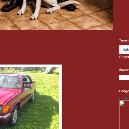
Transl
Power
Search
Badge
BCM(Be