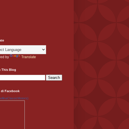
ate
ed by
Translate
 This Blog
 di Facebook
llinaClassicMotors)