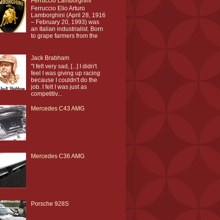
Ferruccio Lamborghini
Ferruccio Elio Arturo
Lamborghini (April 28, 1916
– February 20, 1993) was
an Italian industrialist. Born
to grape farmers from the
Jack Brabham
"I felt very sad, [...] I didn't
feel I was giving up racing
because I couldn't do the
job. I felt I was just as
competitiv...
Mercedes C43 AMG
Mercedes C36 AMG
Porsche 928S