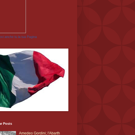
vi anche tu la tua Pagina
ar Posts
Amedeo Gordini; l'Abarth