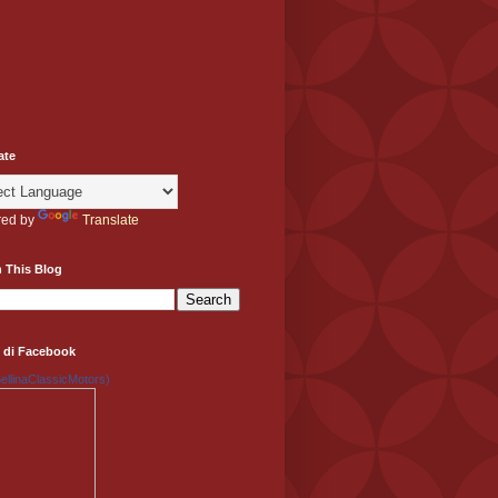
ate
ed by
Translate
 This Blog
 di Facebook
llinaClassicMotors)