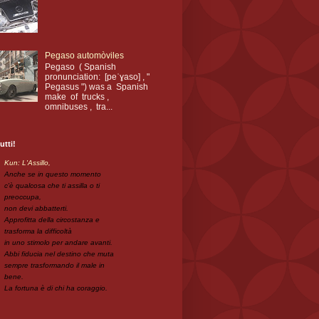
Pegaso automòviles
Pegaso ( Spanish
pronunciation: [peˈɣaso] , "
Pegasus ") was a Spanish
make of trucks ,
omnibuses , tra...
utti!
Kun: L'Assillo,
Anche se in questo momento
c'è qualcosa che ti assilla o ti
preoccupa,
non devi abbatterti.
Approfitta della circostanza e
trasforma la difficoltà
in uno stimolo per andare avanti.
Abbi fiducia nel destino che muta
sempre trasformando il male in
bene.
La fortuna è di chi ha coraggio.