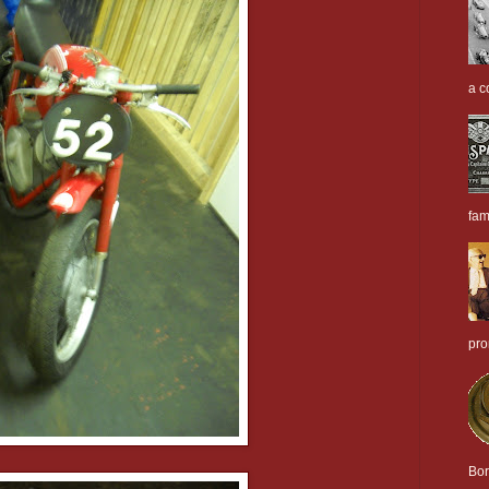
a c
fam
pro
Bor