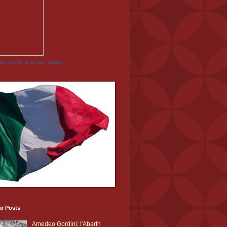
vi anche tu la tua Pagina
ar Posts
Amedeo Gordini; l'Abarth