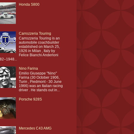
Honda S800
Carrozzeria Touring
Carrozzeria Touring is an
automobile coachbuilder
established on March 25,
1926 in Milan , Italy by
Felice Bianchi Anderloni
82–1948...
Nino Farina
Emilio Giuseppe "Nino"
Farina (30 October 1906,
Turin , Piedmont - 30 June
1966) was an Italian racing
driver . He stands out in...
Porsche 928S
Mercedes C43 AMG