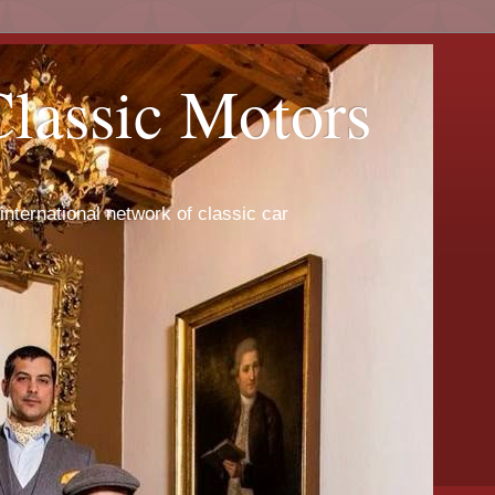
Classic Motors
international network of classic car