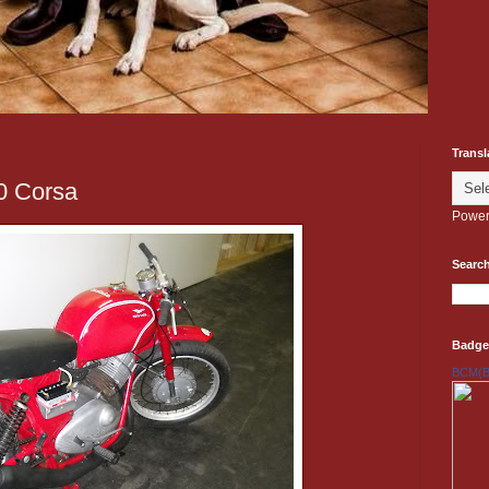
Transl
0 Corsa
Power
Search
Badge
BCM(Be