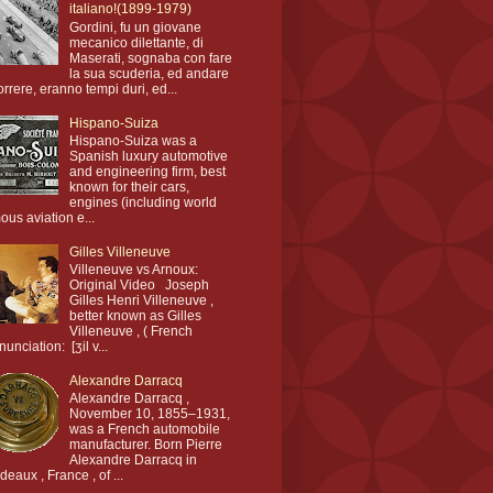
italiano!(1899-1979)
Gordini, fu un giovane
mecanico dilettante, di
Maserati, sognaba con fare
la sua scuderia, ed andare
orrere, eranno tempi duri, ed...
Hispano-Suiza
Hispano-Suiza was a
Spanish luxury automotive
and engineering firm, best
known for their cars,
engines (including world
ous aviation e...
Gilles Villeneuve
Villeneuve vs Arnoux:
Original Video Joseph
Gilles Henri Villeneuve ,
better known as Gilles
Villeneuve , ( French
nunciation: [ʒil v...
Alexandre Darracq
Alexandre Darracq ,
November 10, 1855–1931,
was a French automobile
manufacturer. Born Pierre
Alexandre Darracq in
deaux , France , of ...