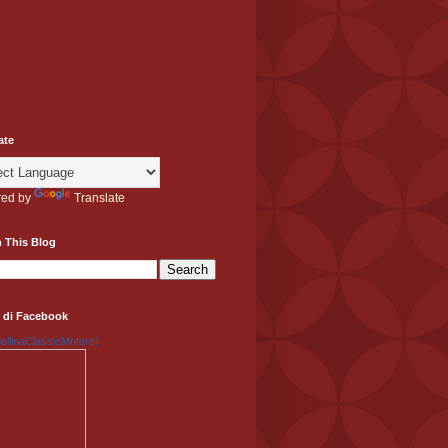
ate
ed by
Translate
 This Blog
 di Facebook
llinaClassicMotors)