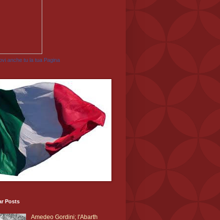
vi anche tu la tua Pagina
ar Posts
Amedeo Gordini; l'Abarth