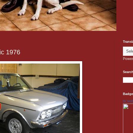
Transl
ic 1976
Power
Search
Badge
BCM(Be