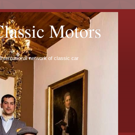
Classic Motors
international network of classic car