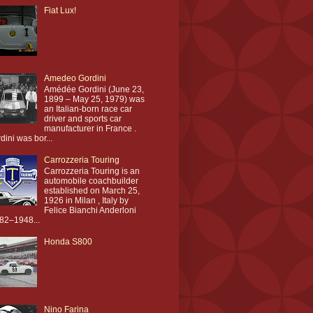
Fiat Lux!
Amedeo Gordini
Amédée Gordini (June 23,
1899 – May 25, 1979) was
an Italian-born race car
driver and sports car
manufacturer in France .
dini was bor...
Carrozzeria Touring
Carrozzeria Touring is an
automobile coachbuilder
established on March 25,
1926 in Milan , Italy by
Felice Bianchi Anderloni
82–1948...
Honda S800
Nino Farina