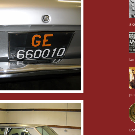
a c
fam
pro
Bor