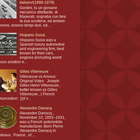
italiano!(1899-1979)
Gordini, fu un giovane
mecanico dilettante, di
Maserati, sognaba con fare
la sua scuderia, ed andare
orrere, eranno tempi duri, ed...
Hispano-Suiza
Hispano-Suiza was a
Spanish luxury automotive
and engineering firm, best
known for their cars,
engines (including world
ous aviation e...
Gilles Villeneuve
Villeneuve vs Arnoux:
Original Video Joseph
Gilles Henri Villeneuve ,
better known as Gilles
Villeneuve , ( French
nunciation: [ʒil v...
Alexandre Darracq
Alexandre Darracq ,
November 10, 1855–1931,
was a French automobile
manufacturer. Born Pierre
Alexandre Darracq in
deaux , France , of ...