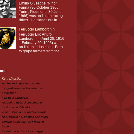
Emilio Giuseppe "Nino"
Farina (30 October 1906,
Turin , Piedmont - 30 June
1966) was an Italian racing
driver . He stands out in...
Ferruccio Lamborghini
Ferruccio Elio Arturo
Lamborghini (April 28, 1916
– February 20, 1993) was
an Italian industrialist. Born
to grape farmers from the
utti!
Kun: L'Assillo,
Anche se in questo momento
c'è qualcosa che ti assilla o ti
preoccupa,
non devi abbatterti.
Approfitta della circostanza e
trasforma la difficoltà
in uno stimolo per andare avanti.
Abbi fiducia nel destino che muta
sempre trasformando il male in
bene.
La fortuna è di chi ha coraggio.