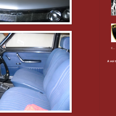
c...
A voi t