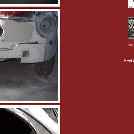
fam
A voi t