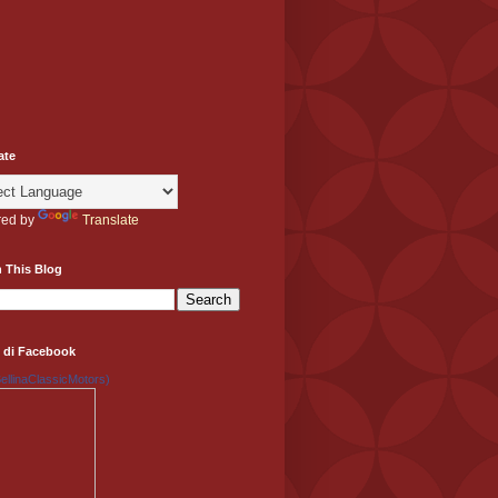
ate
ed by
Translate
 This Blog
 di Facebook
llinaClassicMotors)