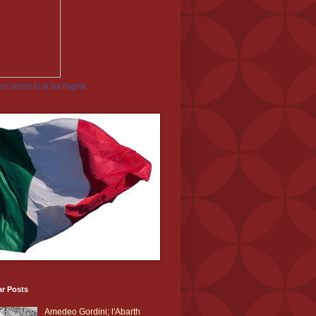
vi anche tu la tua Pagina
ar Posts
Amedeo Gordini; l'Abarth