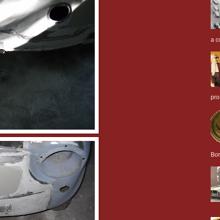
a c
pro
Bor