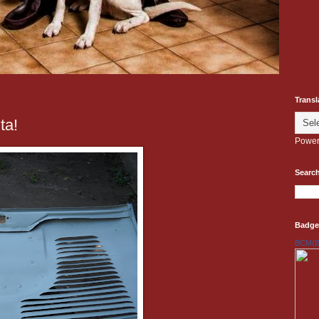
Transl
ta!
Power
Search
Badge
BCM(Be