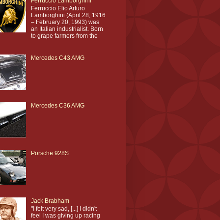
Ferruccio Lamborghini
Ferruccio Elio Arturo
Lamborghini (April 28, 1916
– February 20, 1993) was
an Italian industrialist. Born
to grape farmers from the
Mercedes C43 AMG
Mercedes C36 AMG
Porsche 928S
Jack Brabham
"I felt very sad, [...] I didn't
feel I was giving up racing