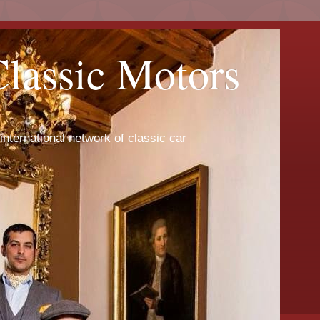
Classic Motors
international network of classic car