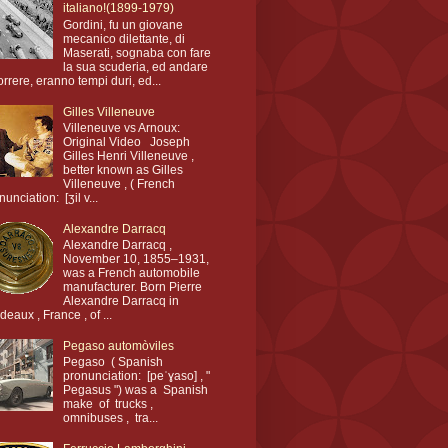
italiano!(1899-1979)
Gordini, fu un giovane
mecanico dilettante, di
Maserati, sognaba con fare
la sua scuderia, ed andare
orrere, eranno tempi duri, ed...
Gilles Villeneuve
Villeneuve vs Arnoux:
Original Video Joseph
Gilles Henri Villeneuve ,
better known as Gilles
Villeneuve , ( French
nunciation: [ʒil v...
Alexandre Darracq
Alexandre Darracq ,
November 10, 1855–1931,
was a French automobile
manufacturer. Born Pierre
Alexandre Darracq in
deaux , France , of ...
Pegaso automòviles
Pegaso ( Spanish
pronunciation: [peˈɣaso] , "
Pegasus ") was a Spanish
make of trucks ,
omnibuses , tra...