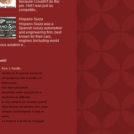
because I couldn't do the
job. I felt I was just as
competitiv...
Hispano-Suiza
Hispano-Suiza was a
Spanish luxury automotive
and engineering firm, best
known for their cars,
engines (including world
ous aviation e...
utti!
Kun: L'Assillo,
Anche se in questo momento
c'è qualcosa che ti assilla o ti
preoccupa,
non devi abbatterti.
Approfitta della circostanza e
trasforma la difficoltà
in uno stimolo per andare avanti.
Abbi fiducia nel destino che muta
sempre trasformando il male in
bene.
La fortuna è di chi ha coraggio.