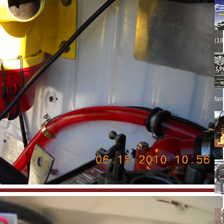
(18
fam