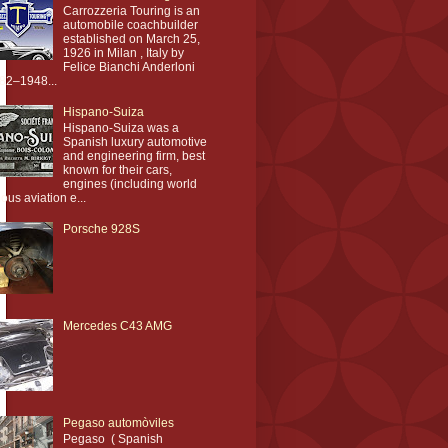
Carrozzeria Touring is an
automobile coachbuilder
established on March 25,
1926 in Milan , Italy by
Felice Bianchi Anderloni
82–1948...
Hispano-Suiza
Hispano-Suiza was a
Spanish luxury automotive
and engineering firm, best
known for their cars,
engines (including world
ous aviation e...
Porsche 928S
Mercedes C43 AMG
Pegaso automòviles
Pegaso ( Spanish