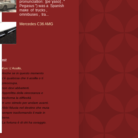
pronunciation: [peˈɣaso] , "
Pegasus ") was a Spanish
make of trucks ,
omnibuses , tra...
Mercedes C36 AMG
utti!
Kun: L'Assillo,
Anche se in questo momento
c'è qualcosa che ti assilla o ti
preoccupa,
non devi abbatterti.
Approfitta della circostanza e
trasforma la difficoltà
in uno stimolo per andare avanti.
Abbi fiducia nel destino che muta
sempre trasformando il male in
bene.
La fortuna è di chi ha coraggio.