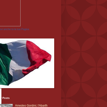
vi anche tu la tua Pagina
ar Posts
Amedeo Gordini; l'Abarth