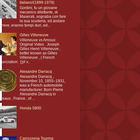
italiano!(1899-1979)
Gordini, fu un giovane
mecanico dilettante, di
Maserati, sognaba con fare
la sua scuderia, ed andare
orrere, eranno tempi duri, ed...
Gilles Villeneuve
Villeneuve vs Arnoux:
Original Video Joseph
Gilles Henri Villeneuve ,
better known as Gilles
Villeneuve , ( French
nunciation: [ʒil v...
Alexandre Darracq
Alexandre Darracq ,
November 10, 1855–1931,
was a French automobile
manufacturer. Born Pierre
Alexandre Darracq in
deaux , France , of ...
Honda S800
Carrozzeria Touring