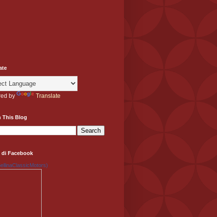
ate
ed by
Translate
 This Blog
 di Facebook
llinaClassicMotors)