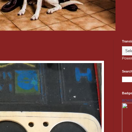
Transl
Power
Search
Badge
BCM(Be