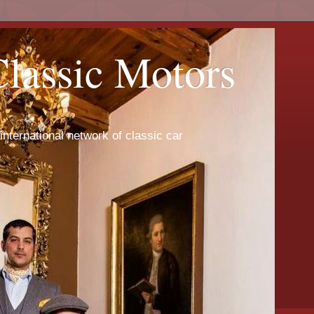
Classic Motors
international network of classic car