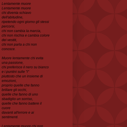
Lentamente muore
Lentamente muore
chi diventa schiavo
dell'abitudine,
ripetendo ogni
giorno gli stessi
percorsi,
chi non cambia la marcia,
chi non rischia e cambia colore
dei vestiti,
chi non parla a chi non
conosce.
Muore lentamente chi evita
una passione,
chi preferisce il nero su bianco
e i puntini sulle "i"
piuttosto che un insieme di
emozioni,
proprio quelle che fanno
brillare gli occhi,
quelle che
fanno di uno
sbadiglio un sorriso,
quelle che fanno battere il
cuore
davanti all'errore e ai
sentimenti.
Lentamente muore chi non