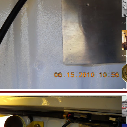
a c
pro
Bor