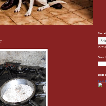
Transl
e!
Power
Search
Badge
BCM(Be