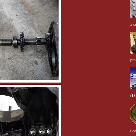
a c
pro
(18
Bor