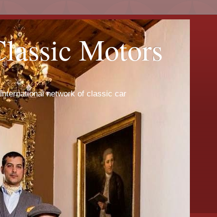
Classic Motors
international network of classic car