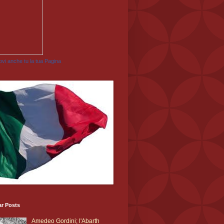
vi anche tu la tua Pagina
ar Posts
Amedeo Gordini; l'Abarth