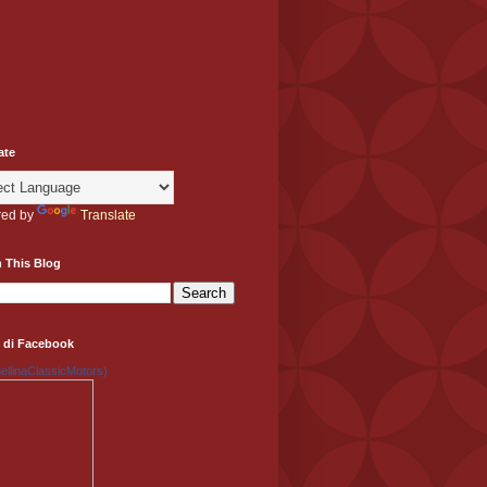
ate
ed by
Translate
 This Blog
 di Facebook
llinaClassicMotors)