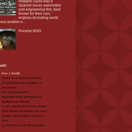
Hispano-Suiza was a
Spanish luxury automotive
and engineering firm, best
known for their cars,
engines (including world
ous aviation e...
Porsche 928S
utti!
Kun: L'Assillo,
Anche se in questo momento
c'è qualcosa che ti assilla o ti
preoccupa,
non devi abbatterti.
Approfitta della circostanza e
trasforma la difficoltà
in uno stimolo per andare avanti.
Abbi fiducia nel destino che muta
sempre trasformando il male in
bene.
La fortuna è di chi ha coraggio.