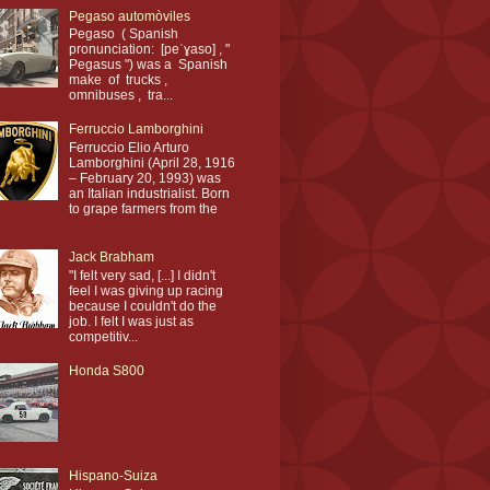
Pegaso automòviles
Pegaso ( Spanish
pronunciation: [peˈɣaso] , "
Pegasus ") was a Spanish
make of trucks ,
omnibuses , tra...
Ferruccio Lamborghini
Ferruccio Elio Arturo
Lamborghini (April 28, 1916
– February 20, 1993) was
an Italian industrialist. Born
to grape farmers from the
Jack Brabham
"I felt very sad, [...] I didn't
feel I was giving up racing
because I couldn't do the
job. I felt I was just as
competitiv...
Honda S800
Hispano-Suiza