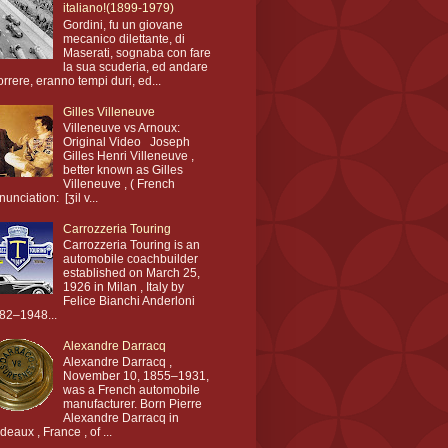
italiano!(1899-1979)
Gordini, fu un giovane
mecanico dilettante, di
Maserati, sognaba con fare
la sua scuderia, ed andare
orrere, eranno tempi duri, ed...
Gilles Villeneuve
Villeneuve vs Arnoux:
Original Video Joseph
Gilles Henri Villeneuve ,
better known as Gilles
Villeneuve , ( French
nunciation: [ʒil v...
Carrozzeria Touring
Carrozzeria Touring is an
automobile coachbuilder
established on March 25,
1926 in Milan , Italy by
Felice Bianchi Anderloni
82–1948...
Alexandre Darracq
Alexandre Darracq ,
November 10, 1855–1931,
was a French automobile
manufacturer. Born Pierre
Alexandre Darracq in
deaux , France , of ...