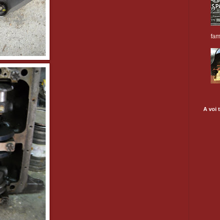
fam
A voi t