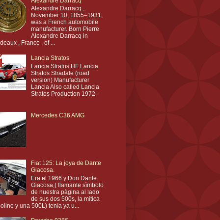
Alexandre Darracq
Alexandre Darracq ,
November 10, 1855–1931,
was a French automobile
manufacturer. Born Pierre
Alexandre Darracq in
deaux , France , of ...
Lancia Stratos
Lancia Stratos HF Lancia
Stratos Stradale (road
version) Manufacturer
Lancia Also called Lancia
Stratos Production 1972–
Mercedes C36 AMG
Fiat 125: La joya de Dante
Giacosa.
Era el 1966 y Don Dante
Giacosa,( flamante sìmbolo
de nuestra pàgina al lado
de sus dos 500s, la mìtica
olino y una 500L) tenìa ya u...