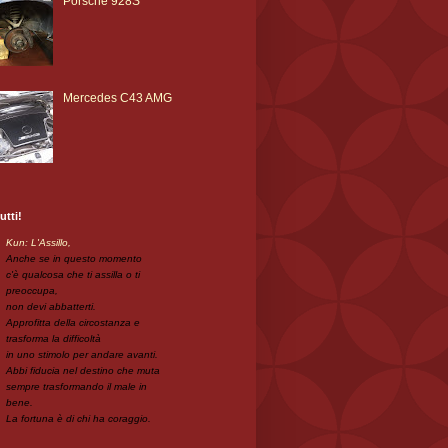
Porsche 928S
Mercedes C43 AMG
utti!
Kun: L'Assillo,
Anche se in questo momento
c'è qualcosa che ti assilla o ti
preoccupa,
non devi abbatterti.
Approfitta della circostanza e
trasforma la difficoltà
in uno stimolo per andare avanti.
Abbi fiducia nel destino che muta
sempre trasformando il male in
bene.
La fortuna è di chi ha coraggio.