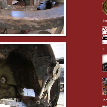
Bor
1...
Top