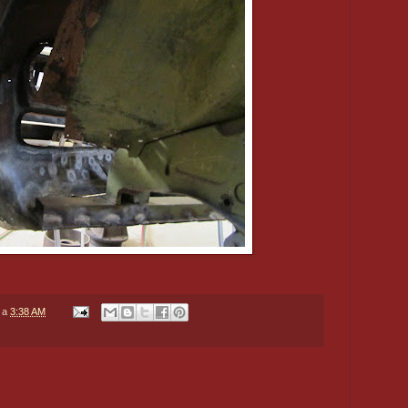
a
3:38 AM