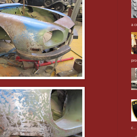
a c
pro
c...