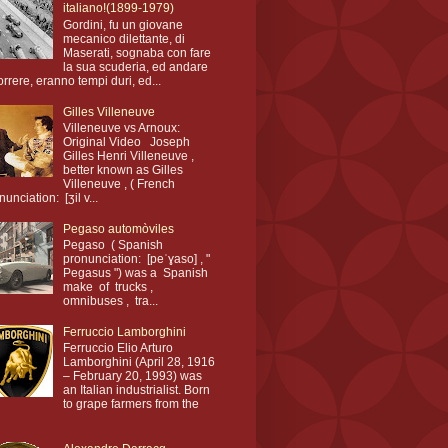
italiano!(1899-1979)
Gordini, fu un giovane
mecanico dilettante, di
Maserati, sognaba con fare
la sua scuderia, ed andare
orrere, eranno tempi duri, ed...
Gilles Villeneuve
Villeneuve vs Arnoux:
Original Video Joseph
Gilles Henri Villeneuve ,
better known as Gilles
Villeneuve , ( French
nunciation: [ʒil v...
Pegaso automòviles
Pegaso ( Spanish
pronunciation: [peˈɣaso] , "
Pegasus ") was a Spanish
make of trucks ,
omnibuses , tra...
Ferruccio Lamborghini
Ferruccio Elio Arturo
Lamborghini (April 28, 1916
– February 20, 1993) was
an Italian industrialist. Born
to grape farmers from the