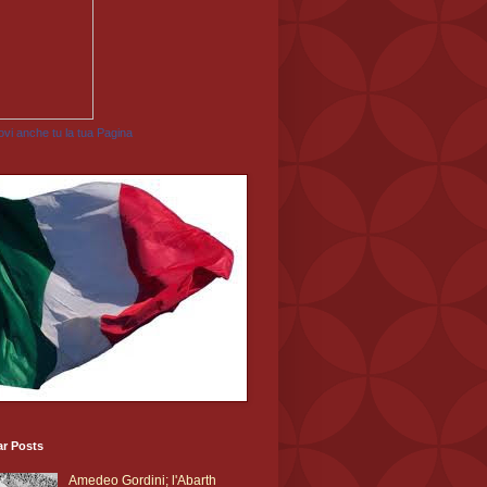
vi anche tu la tua Pagina
ar Posts
Amedeo Gordini; l'Abarth