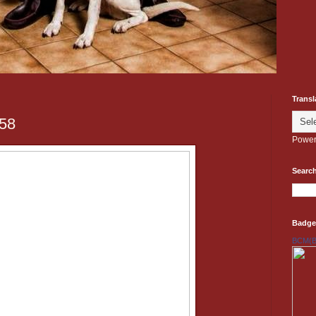
Transl
.58
Power
Search
Badge
BCM(Be