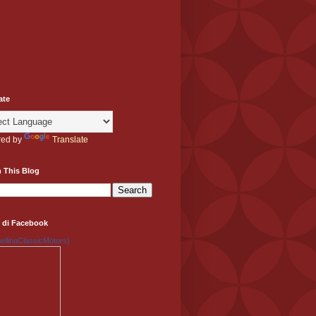
ate
ed by
Translate
 This Blog
 di Facebook
llinaClassicMotors)