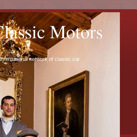
Classic Motors
international network of classic car